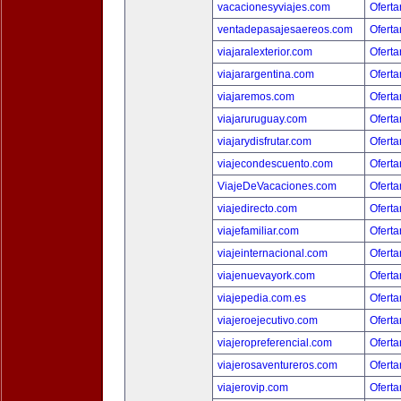
vacacionesyviajes.com
Oferta
ventadepasajesaereos.com
Oferta
viajaralexterior.com
Oferta
viajarargentina.com
Oferta
viajaremos.com
Oferta
viajaruruguay.com
Oferta
viajarydisfrutar.com
Oferta
viajecondescuento.com
Oferta
ViajeDeVacaciones.com
Oferta
viajedirecto.com
Oferta
viajefamiliar.com
Oferta
viajeinternacional.com
Oferta
viajenuevayork.com
Oferta
viajepedia.com.es
Oferta
viajeroejecutivo.com
Oferta
viajeropreferencial.com
Oferta
viajerosaventureros.com
Oferta
viajerovip.com
Oferta