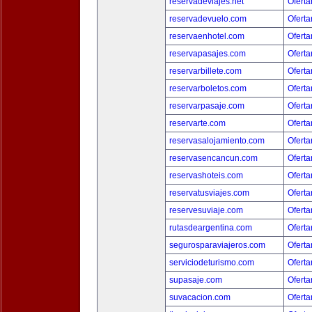
reservadeviajes.net
Oferta
reservadevuelo.com
Oferta
reservaenhotel.com
Oferta
reservapasajes.com
Oferta
reservarbillete.com
Oferta
reservarboletos.com
Oferta
reservarpasaje.com
Oferta
reservarte.com
Oferta
reservasalojamiento.com
Oferta
reservasencancun.com
Oferta
reservashoteis.com
Oferta
reservatusviajes.com
Oferta
reservesuviaje.com
Oferta
rutasdeargentina.com
Oferta
segurosparaviajeros.com
Oferta
serviciodeturismo.com
Oferta
supasaje.com
Oferta
suvacacion.com
Oferta