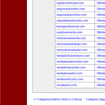
registrovehicular.com
Oferta
seguroautomotriz.com
Oferta
seguroparacoches.com
Oferta
subastadevehiculos.com
Oferta
tuningprofesional.com
Oferta
usadosenventa.com
Oferta
vehiculosalaventa.com
Oferta
vehiculosdetrabajo.com
Oferta
vehiculosenalquiler.com
Oferta
VentaDeAutomotores.com
Oferta
ventadeautomoviles.com
Oferta
ventaderepuestos.com
Oferta
ventadeusados.com
Oferta
ventasvehiculos.com
Oferta
zonatuerca.com
Oferta
<< Categoria Anterior (Artes y Cultura)
Categoria Sigu