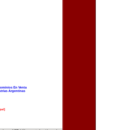
ominios En Venta
strias Argentinas
pal]