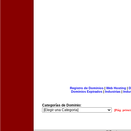
Registro de Dominios
|
Web Hosting
|
D
Dominios Expirados
|
Industrias
|
Indu
Categorías de Dominio:
[Pág. princi