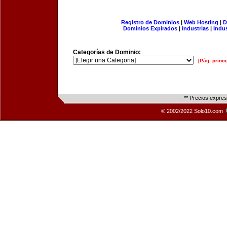
Registro de Dominios
|
Web Hosting
|
D
Dominios Expirados
|
Industrias
|
Indu
Categorías de Dominio:
[Pág. princi
** Precios expre
© 2002/2022 Solo10.com