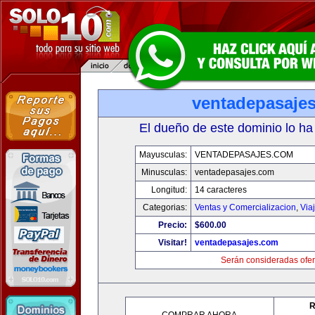
ventadepasaje
El dueño de este dominio lo ha
Mayusculas:
VENTADEPASAJES.COM
Minusculas:
ventadepasajes.com
Longitud:
14 caracteres
Categorias:
Ventas y Comercializacion
,
Via
Precio:
$600.00
Visitar!
ventadepasajes.com
Serán consideradas ofer
R