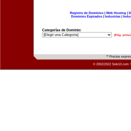
Registro de Dominios
|
Web Hosting
|
D
Dominios Expirados
|
Industrias
|
Indu
Categorías de Dominio:
[Pág. princi
** Precios expre
© 2002/2022 Solo10.com