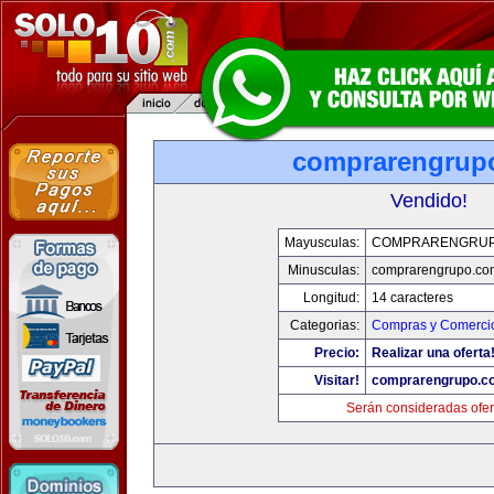
comprarengrup
Vendido!
Mayusculas:
COMPRARENGRUP
Minusculas:
comprarengrupo.co
Longitud:
14 caracteres
Categorias:
Compras y Comercio
Precio:
Realizar una oferta
Visitar!
comprarengrupo.c
Serán consideradas ofer