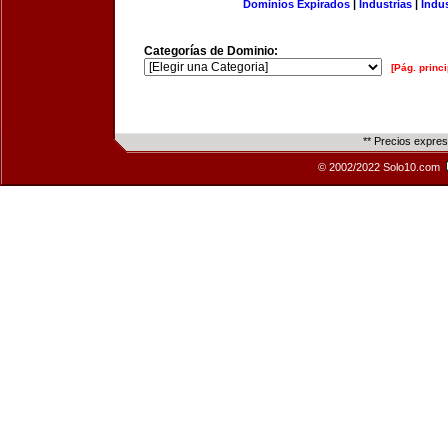
Dominios Expirados
|
Industrias
|
Indu
Categorías de Dominio:
[Pág. princi
** Precios expre
© 2002/2022 Solo10.com