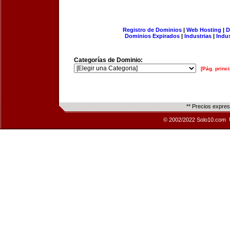
Registro de Dominios
|
Web Hosting
|
D
Dominios Expirados
|
Industrias
|
Indu
Categorías de Dominio:
[Pág. princi
** Precios expre
© 2002/2022 Solo10.com