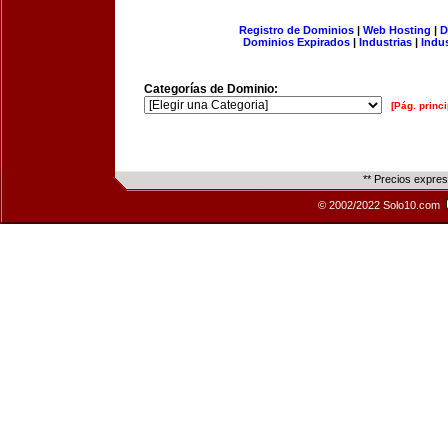
Registro de Dominios
|
Web Hosting
|
D
Dominios Expirados
|
Industrias
|
Indu
Categorías de Dominio:
[Pág. princi
** Precios expre
© 2002/2022 Solo10.com