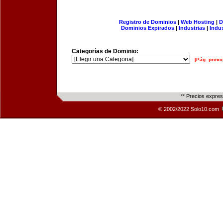
Registro de Dominios
|
Web Hosting
|
D
Dominios Expirados
|
Industrias
|
Indu
Categorías de Dominio:
[Pág. princi
** Precios expre
© 2002/2022 Solo10.com