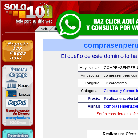
comprasenper
El dueño de este dominio lo ha
Mayusculas:
COMPRASENPERU
Minusculas:
comprasenperu.co
Longitud:
13 caracteres
Categorias:
Compras y Comercio
Precio:
Realizar una oferta
Visitar!
comprasenperu.c
Serán consideradas ofer
Realizar una Oferta