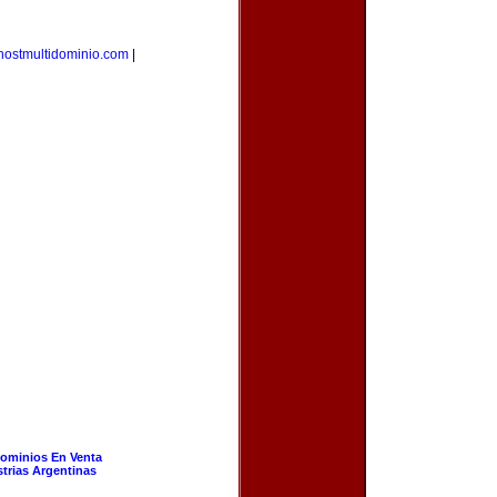
hostmultidominio.com
|
ominios En Venta
strias Argentinas