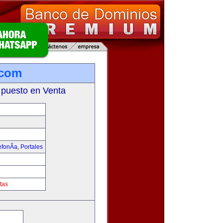
.com
 puesto en Venta
fonÃ­a
,
Portales
tas