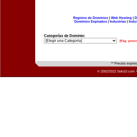
Registro de Dominios
|
Web Hosting
|
D
Dominios Expirados
|
Industrias
|
Indu
Categorías de Dominio:
[Pág. princi
** Precios expre
© 2002/2022 Solo10.com