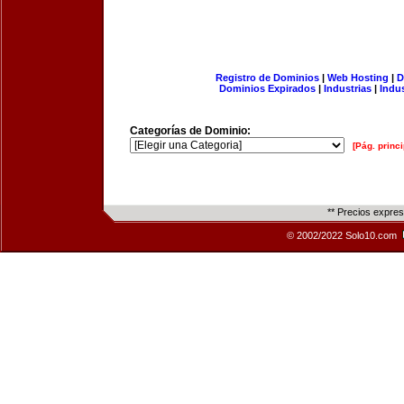
Registro de Dominios
|
Web Hosting
|
D
Dominios Expirados
|
Industrias
|
Indu
Categorías de Dominio:
[Pág. princi
** Precios expre
© 2002/2022 Solo10.com