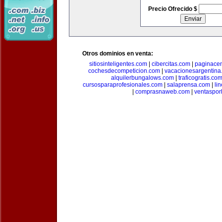
Precio Ofrecido $
Otros dominios en venta:
sitiosinteligentes.com
|
cibercitas.com
|
paginacen
cochesdecompeticion.com
|
vacacionesargentina
alquilerbungalows.com
|
traficogratis.co
cursosparaprofesionales.com
|
salaprensa.com
|
li
|
comprasnaweb.com
|
ventaspo