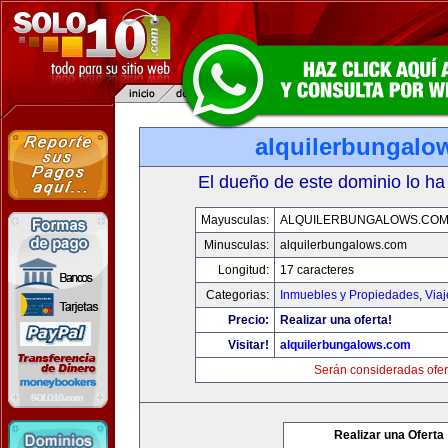
alquilerbungalo
El dueño de este dominio lo ha
Mayusculas:
ALQUILERBUNGALOWS.CO
Minusculas:
alquilerbungalows.com
Longitud:
17 caracteres
Categorias:
Inmuebles y Propiedades
,
Via
Precio:
Realizar una oferta!
Visitar!
alquilerbungalows.com
Serán consideradas ofer
Realizar una Oferta