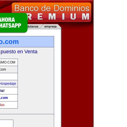
mo.com
 puesto en Venta
SMO.COM
.com
 Hospedaje
ta!
o.com
tas