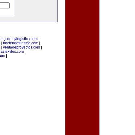
negociosylogistica.com
|
m
|
haciendoturismo.com
|
m
|
ventadeproyectos.com
|
astextiles.com
|
com
|