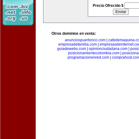
Precio Ofrecido $
Otros dominios en venta:
anunciospuertorico.com
|
cafedemaquina.c
empresadefamilia.com
|
empresasdeinternet.c
guiadewebs.com
|
opinionciudadana.com
|
posi
posicionamientocolombia.com
|
posicion
programacionenred.com
|
comprahost.co