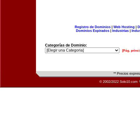
Registro de Dominios
|
Web Hosting
|
D
Dominios Expirados
|
Industrias
|
Indu
Categorías de Dominio:
[Pág. princi
** Precios expre
© 2002/2022 Solo10.com