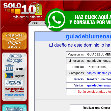
guiadeblumena
El dueño de este dominio lo ha
Mayusculas:
GUIADEBLUME
Minusculas:
guiadeblumenau
Longitud:
14 caracteres
Categorias:
Viajes,Turismo y
Precio:
Realizar una ofer
Visitar!
guiadeblumenau
Serán consideradas ofer
Realizar una Oferta