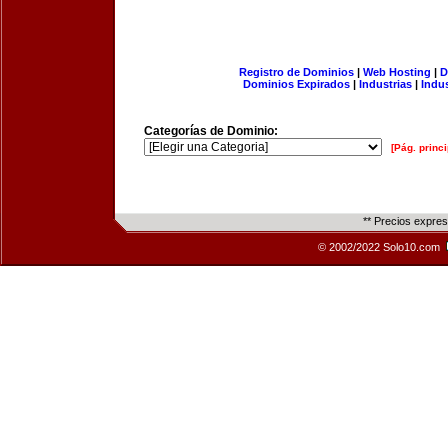
Registro de Dominios
|
Web Hosting
|
D
Dominios Expirados
|
Industrias
|
Indu
Categorías de Dominio:
[Pág. princi
** Precios expre
© 2002/2022 Solo10.com