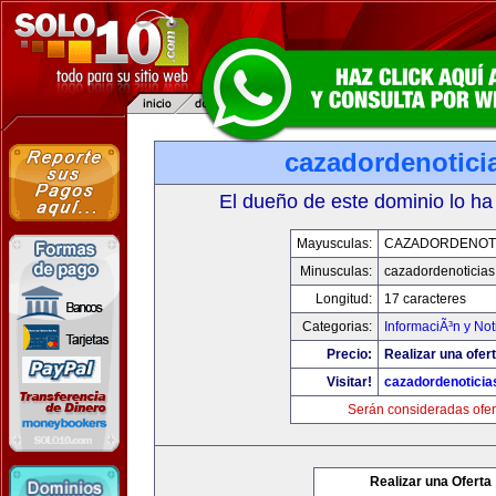
cazadordenotici
El dueño de este dominio lo ha
Mayusculas:
CAZADORDENOTI
Minusculas:
cazadordenoticia
Longitud:
17 caracteres
Categorias:
InformaciÃ³n y Not
Precio:
Realizar una ofert
Visitar!
cazadordenotici
Serán consideradas ofer
Realizar una Oferta