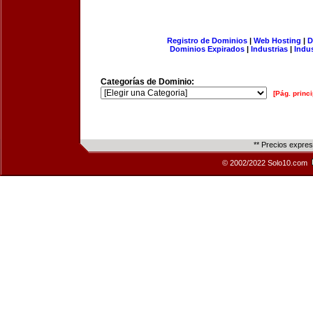
Registro de Dominios
|
Web Hosting
|
D
Dominios Expirados
|
Industrias
|
Indu
Categorías de Dominio:
[Pág. princi
** Precios expre
© 2002/2022 Solo10.com