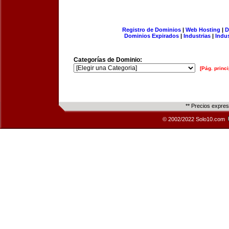
Registro de Dominios
|
Web Hosting
|
D
Dominios Expirados
|
Industrias
|
Indu
Categorías de Dominio:
[Pág. princi
** Precios expre
© 2002/2022 Solo10.com