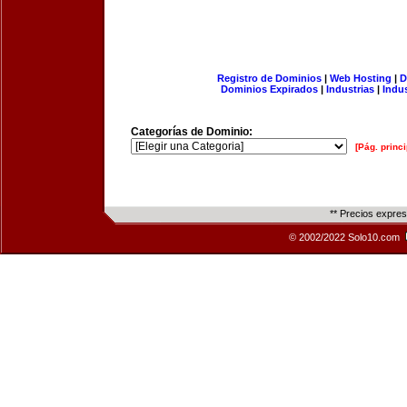
Registro de Dominios
|
Web Hosting
|
D
Dominios Expirados
|
Industrias
|
Indu
Categorías de Dominio:
[Pág. princi
** Precios expre
© 2002/2022 Solo10.com