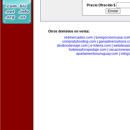
Precio Ofrecido $
Otros dominios en venta:
redmercadeo.com
|
tunegocioencasa.co
compratuhosting.com
|
ganadineroahora.c
destinodeviaje.com
|
e-loteria.com
|
webdesal
hotelesyhospedaje.com
|
vacacionese
apartamentosuruguay.com
|
infog