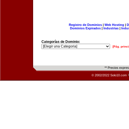
Registro de Dominios
|
Web Hosting
|
D
Dominios Expirados
|
Industrias
|
Indu
Categorías de Dominio:
[Pág. princi
** Precios expre
© 2002/2022 Solo10.com