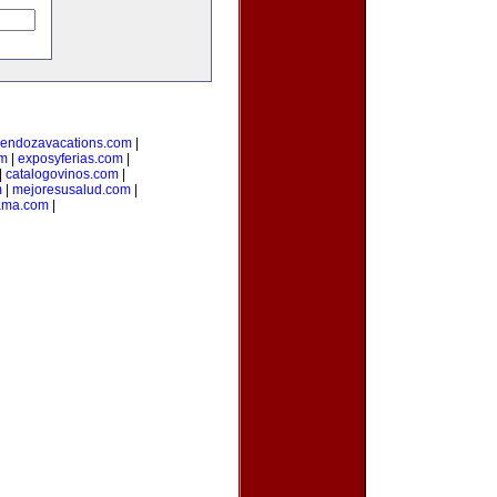
endozavacations.com
|
om
|
exposyferias.com
|
|
catalogovinos.com
|
m
|
mejoresusalud.com
|
ama.com
|