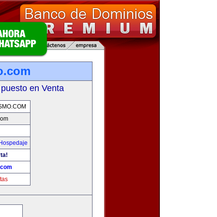
o.com
 puesto en Venta
SMO.COM
com
 Hospedaje
ta!
.com
tas