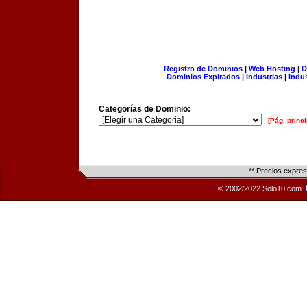
Registro de Dominios
|
Web Hosting
|
D
Dominios Expirados
|
Industrias
|
Indu
Categorías de Dominio:
[Pág. princi
** Precios expre
© 2002/2022 Solo10.com