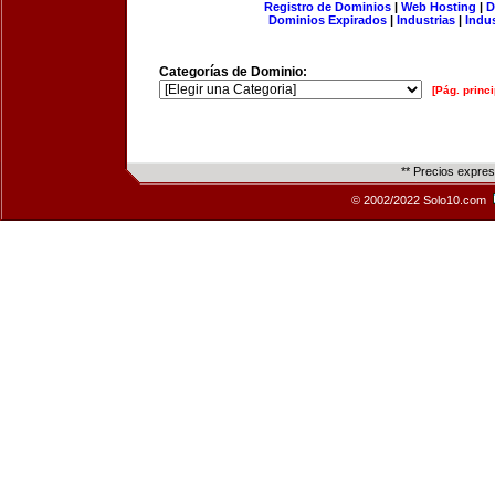
Registro de Dominios
|
Web Hosting
|
D
Dominios Expirados
|
Industrias
|
Indu
Categorías de Dominio:
[Pág. princi
** Precios expre
© 2002/2022 Solo10.com