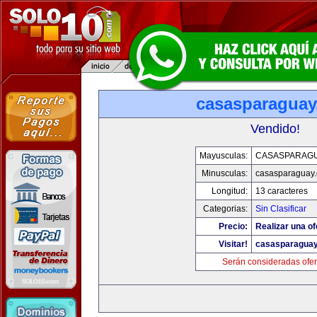
casasparagua
Vendido!
Mayusculas:
CASASPARAG
Minusculas:
casasparaguay
Longitud:
13 caracteres
Categorias:
Sin Clasificar
Precio:
Realizar una of
Visitar!
casasparagua
Serán consideradas ofer