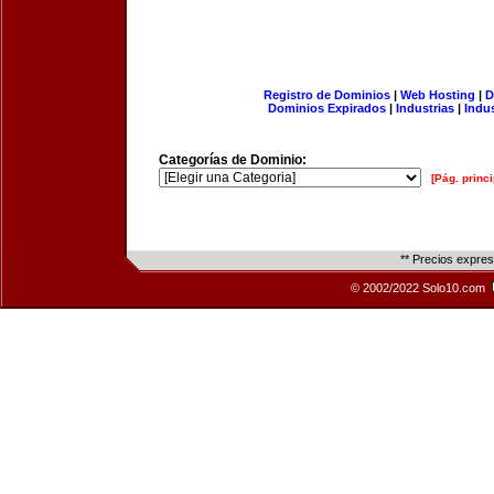
Registro de Dominios
|
Web Hosting
|
D
Dominios Expirados
|
Industrias
|
Indu
Categorías de Dominio:
[Pág. princi
** Precios expre
© 2002/2022 Solo10.com