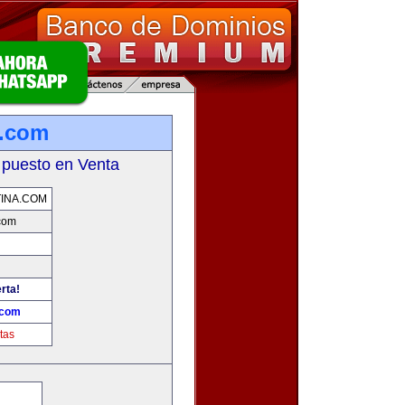
a.com
 puesto en Venta
INA.COM
com
rta!
.com
tas