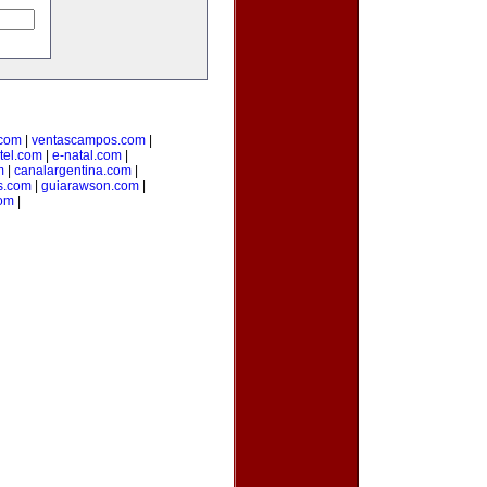
.com
|
ventascampos.com
|
tel.com
|
e-natal.com
|
m
|
canalargentina.com
|
s.com
|
guiarawson.com
|
com
|