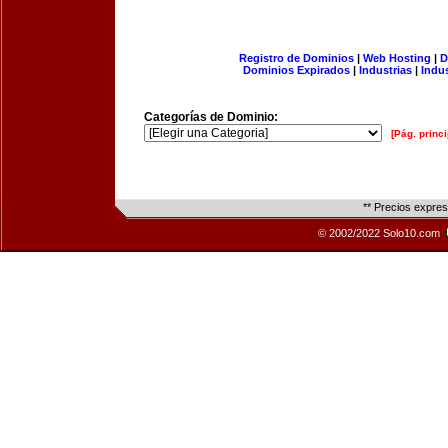
Registro de Dominios
|
Web Hosting
|
D
Dominios Expirados
|
Industrias
|
Indu
Categorías de Dominio:
[Pág. princi
** Precios expre
© 2002/2022 Solo10.com