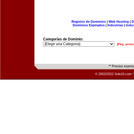
Registro de Dominios
|
Web Hosting
|
D
Dominios Expirados
|
Industrias
|
Indu
Categorías de Dominio:
[Pág. princi
** Precios expre
© 2002/2022 Solo10.com