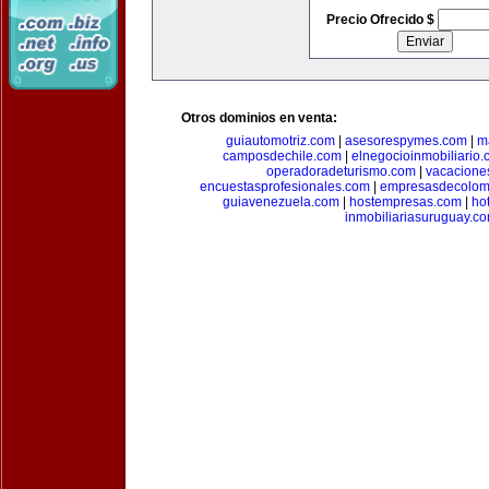
Precio Ofrecido $
Otros dominios en venta:
guiautomotriz.com
|
asesorespymes.com
|
m
camposdechile.com
|
elnegocioinmobiliario
operadoradeturismo.com
|
vacacione
encuestasprofesionales.com
|
empresasdecolom
guiavenezuela.com
|
hostempresas.com
|
ho
inmobiliariasuruguay.c