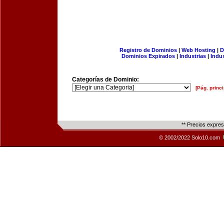
Registro de Dominios
|
Web Hosting
|
D
Dominios Expirados
|
Industrias
|
Indu
Categorías de Dominio:
[Pág. princi
** Precios expre
© 2002/2022 Solo10.com