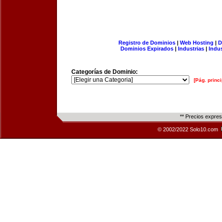
Registro de Dominios
|
Web Hosting
|
D
Dominios Expirados
|
Industrias
|
Indu
Categorías de Dominio:
[Pág. princi
** Precios expre
© 2002/2022 Solo10.com