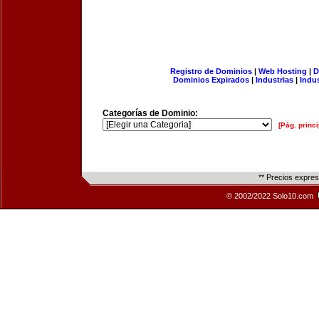
Registro de Dominios
|
Web Hosting
|
D
Dominios Expirados
|
Industrias
|
Indu
Categorías de Dominio:
[Pág. princi
** Precios expre
© 2002/2022 Solo10.com