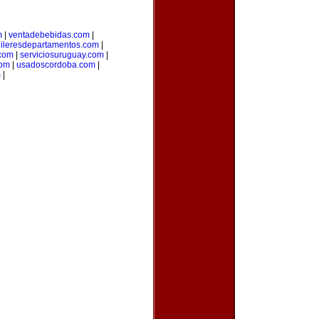
m
|
ventadebebidas.com
|
uileresdepartamentos.com
|
com
|
serviciosuruguay.com
|
com
|
usadoscordoba.com
|
m
|