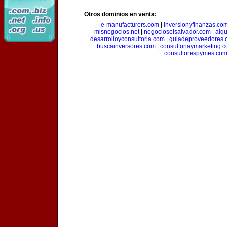
Otros dominios en venta:
e-manufacturers.com
|
inversionyfinanzas.co
misnegocios.net
|
negocioselsalvador.com
|
alq
desarrolloyconsultoria.com
|
guiadeproveedores.
buscainversores.com
|
consultoriaymarketing.
consultorespymes.co