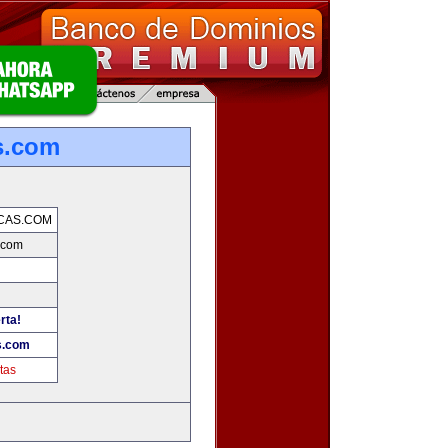
s.com
CAS.COM
.com
rta!
s.com
tas