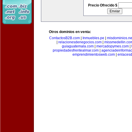
Precio Ofrecido $
Otros dominios en venta:
ContactosB2B.com
|
Inmuebles.pe
|
misdominios.ne
|
relacionesdenegocios.com
|
missmedellin.co
guiaguatemala.com
|
mercadopymes.com
|
propiedadesfrentealmar.com
|
agenciadeinforma
emprendimientosweb.com
|
enlaces