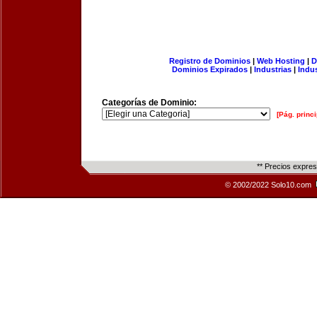
Registro de Dominios
|
Web Hosting
|
D
Dominios Expirados
|
Industrias
|
Indu
Categorías de Dominio:
[Pág. princi
** Precios expre
© 2002/2022 Solo10.com