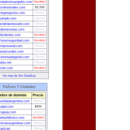
iedadeslosangeles.com
Vendido!
profesionales.com
$2,500
hingnegocios.com
Ofertar!
asimple.com
Ofertar!
endimientosweb.com
Ofertar!
ultoriaventas.com
Ofertar!
declientes.com
Vendido!
rtosenseguridad.com
Vendido!
empresarial.com
Ofertar!
esasrurales.com
Ofertar!
cionespatagonia.com
Ofertar!
sites.net
Ofertar!
tcher.com
Vendido!
Ver mas de Sin Clasificar
PaÃ­ses Y Ciudades
bre de dominio
Precio
unidadargentina.com
Ofertar!
iudad.com
$950
ruguay.com
Ofertar!
iniosMexico.com
Vendido!
vinciasargentinas.com
Ofertar!
asil.net
Ofertar!