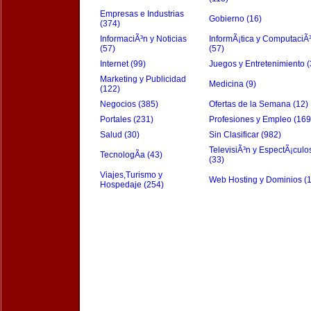
Empresas e Industrias
Gobierno (16)
(374)
InformaciÃ³n y Noticias
InformÃ¡tica y ComputaciÃ
(57)
(57)
Internet (99)
Juegos y Entretenimiento (
Marketing y Publicidad
Medicina (9)
(122)
Negocios (385)
Ofertas de la Semana (12)
Portales (231)
Profesiones y Empleo (169
Salud (30)
Sin Clasificar (982)
TelevisiÃ³n y EspectÃ¡culo
TecnologÃ­a (43)
(33)
Viajes,Turismo y
Web Hosting y Dominios (
Hospedaje (254)