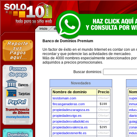
Banco de Dominios Premium
Un factor de éxito en el mundo Internet es contar con un
recordar y que potencie las actividades de mercadeo.
Más de 4000 nombres especialmente seleccionados por 
adquiridos a precios promocionales.
Buscar dominios:
Novedades
Nombre de dominio
Precio
Nom
testdomain.com
Ofertar!
supe
fincasganaderas.com
$199
inmu
propiedadeszaragoza.es
Ofertar!
educa
propiedadesvigo.es
Ofertar!
diari
propiedadesvalladolid.es
Ofertar!
guia
propiedadesvalencia.es
$295
zona
propiedadestenerife.es
Ofertar!
indu