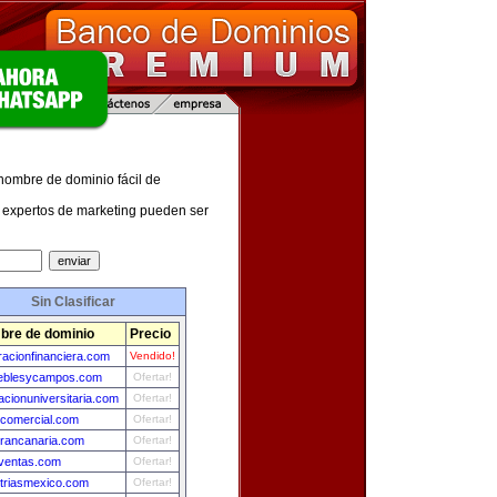
 nombre de dominio fácil de
expertos de marketing pueden ser
Sin Clasificar
bre de dominio
Precio
racionfinanciera.com
Vendido!
eblesycampos.com
Ofertar!
cionuniversitaria.com
Ofertar!
ocomercial.com
Ofertar!
grancanaria.com
Ofertar!
ventas.com
Ofertar!
striasmexico.com
Ofertar!