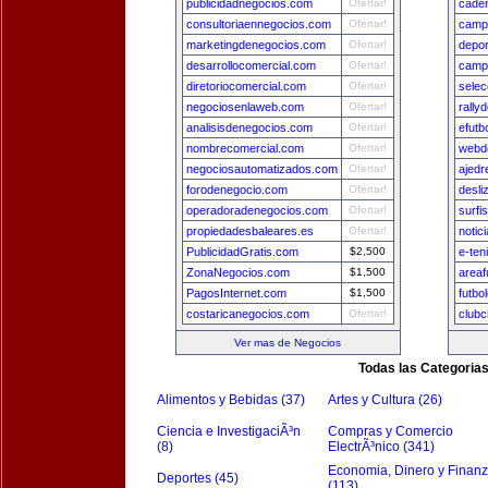
publicidadnegocios.com
Ofertar!
cade
consultoriaennegocios.com
Ofertar!
camp
marketingdenegocios.com
Ofertar!
depo
desarrollocomercial.com
Ofertar!
camp
diretoriocomercial.com
Ofertar!
sele
negociosenlaweb.com
Ofertar!
rally
analisisdenegocios.com
Ofertar!
efutb
nombrecomercial.com
Ofertar!
webde
negociosautomatizados.com
Ofertar!
ajedr
forodenegocio.com
Ofertar!
desli
operadoradenegocios.com
Ofertar!
surfi
propiedadesbaleares.es
Ofertar!
notic
PublicidadGratis.com
$2,500
e-ten
ZonaNegocios.com
$1,500
areaf
PagosInternet.com
$1,500
futbo
costaricanegocios.com
Ofertar!
clubc
Ver mas de Negocios
Todas las Categoria
Alimentos y Bebidas (37)
Artes y Cultura (26)
Ciencia e InvestigaciÃ³n
Compras y Comercio
(8)
ElectrÃ³nico (341)
Economia, Dinero y Finan
Deportes (45)
(113)