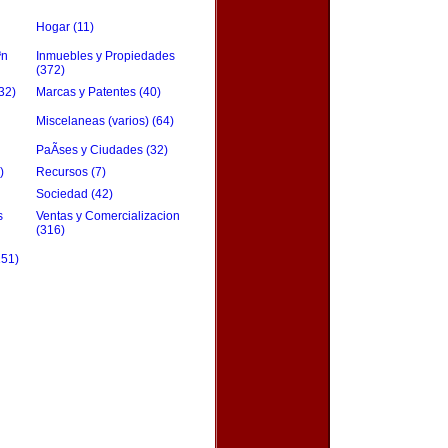
Hogar (11)
³n
Inmuebles y Propiedades
(372)
32)
Marcas y Patentes (40)
Miscelaneas (varios) (64)
PaÃ­ses y Ciudades (32)
)
Recursos (7)
Sociedad (42)
s
Ventas y Comercializacion
(316)
151)