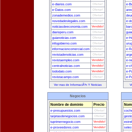
e-diarios.com
Ofertar!
e-B
e-Datos.com
Ofertar!
are
zonademedios.com
Ofertar!
deu
novedadeslegales.com
Ofertar!
e-d
noticiasdeeconomia.com
Vendido!
bar
diarioperu.com
Ofertar!
gui
guianoticias.com
Ofertar!
e-H
infogobierno.com
Ofertar!
uru
informacioncomercial.com
Ofertar!
e-R
revistadenoticias.com
Ofertar!
arg
revistaempleo.com
Vendido!
e-n
centralnoticias.com
Vendido!
e-ch
tododato.com
Vendido!
e-P
revistacampo.com
Ofertar!
e-P
Ver mas de InformaciÃ³n Y Noticias
V
Negocios
Nombre de dominio
Precio
Nomb
e-presupuestos.com
Ofertar!
coch
tarjetasdenegocios.com
Ofertar!
gest
tuprimernegocio.com
Vendido!
estre
e-proveedores.com
Vendido!
sele