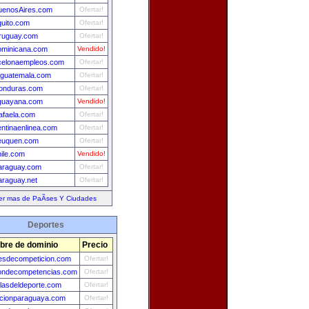
uenosAires.com
Ofertar!
quito.com
Ofertar!
ruguay.com
Ofertar!
ominicana.com
Vendido!
celonaempleos.com
Ofertar!
aguatemala.com
Ofertar!
onduras.com
Ofertar!
guayana.com
Vendido!
afaela.com
Ofertar!
entinaenlinea.com
Ofertar!
euquen.com
Ofertar!
ile.com
Vendido!
araguay.com
Ofertar!
araguay.net
Ofertar!
er mas de PaÃ­ses Y Ciudades
Deportes
re de dominio
Precio
esdecompeticion.com
Ofertar!
iondecompetencias.com
Ofertar!
llasdeldeporte.com
Ofertar!
ccionparaguaya.com
Ofertar!