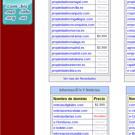
propiedadestartagal.com
Ofertar!
prop
propiedadessevilla.es
Ofertar!
zona
propiedadessanjusto.com
Ofertar!
coac
propiedadesriogallegos.com
Ofertar!
vent
propiedadesreconquista.com
Ofertar!
empr
propiedadesmurcia.es
Ofertar!
cons
propiedadesmiramar.com
$3,500
zona
propiedadesmalaga.es
Ofertar!
expe
propiedadesmadrid.es
$2,500
agro
propiedadesmadrid.com.es
Ofertar!
empr
propiedadeslahabana.com
Ofertar!
vaca
propiedadesinternet.es
Ofertar!
rapid
propiedadesibiza.es
Ofertar!
e-ca
Ver mas de Novedades
InformaciÃ³n Y Noticias
Nombre de dominio
Precio
Nom
noticiasdigitales.com
$2,500
com
noticiasentucelular.com
Ofertar!
e-c
noticiasdiarias.com
Vendido!
e-U
e-Honduras.com
Ofertar!
Dom
e-boletin.com
Ofertar!
pro
informacionmundial.com
Ofertar!
e-Br