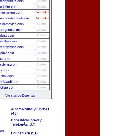
nadeportiva.com
Ofertar!
odetiro.com
Ofertar!
rteamateur.com
Vendido!
eonatodefutbol.com
Vendido!
ccionmexico.com
Ofertar!
deargentina.com
Ofertar!
olista.com
Ofertar!
futbol.com
Ofertar!
ezargentino.com
Ofertar!
zador.com
Ofertar!
stas.org
Ofertar!
iastenis.com
Ofertar!
is.com
Ofertar!
utbol.com
Ofertar!
lenlaweb.com
Ofertar!
iclista.com
Ofertar!
Ver mas de Deportes
s
AutomÃ³viles y Coches
(41)
Comunicaciones y
TelefonÃ­a (37)
zas
EducaciÃ³n (51)